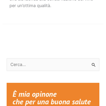
per un’ottima qualità.
C
e
r
c
a
: