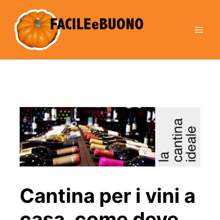
Vai
al
contenuto
Cantina per i vini a
casa, come deve