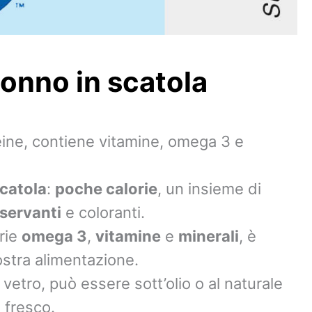
tonno in scatola
oteine, contiene vitamine, omega 3 e
scatola
:
poche calorie
, un insieme di
servanti
e coloranti.
erie
omega 3
,
vitamine
e
minerali
, è
ostra alimentazione.
i vetro, può essere sott’olio o al naturale
 fresco.