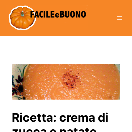
Vai
al
contenuto
Ricetta: crema di
zucca e patate