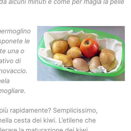
a alcuni minuti e come per magia la pelle
ermoglino
sponete le
te una o
ativo di
novaccio.
mela
mogliare.
 più rapidamente? Semplicissimo,
lla cesta dei kiwi. L’etilene che
lerare la maturazione dei kiwi.