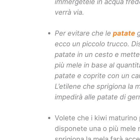
immergetele in acqua fredd
verrà via.
Per evitare che le
patate
g
ecco un piccolo trucco. Di
patate in un cesto e mette
più mele in base al quantit
patate e coprite con un ca
L’etilene che sprigiona la 
impedirà alle patate di ger
Volete che i kiwi maturino
disponete una o più mele ne
sprigiona la mela farà acce