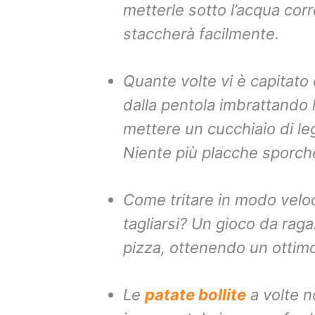
metterle sotto l’acqua corre
staccherà facilmente.
Quante volte vi è capitat
dalla pentola imbrattando l
mettere un cucchiaio di le
Niente più placche sporch
Come tritare in modo velo
tagliarsi? Un gioco da raga
pizza, ottenendo un ottimo 
Le
patate bollite
a volte n