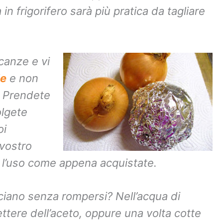
 in frigorifero sarà più pratica da tagliare
canze e vi
le
e non
 Prendete
olgete
oi
 vostro
 l’uso come appena acquistate.
iano senza rompersi? Nell’acqua di
ttere dell’aceto, oppure una volta cotte