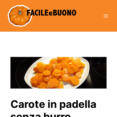
Vai
al
contenuto
Carote in padella
senza burro