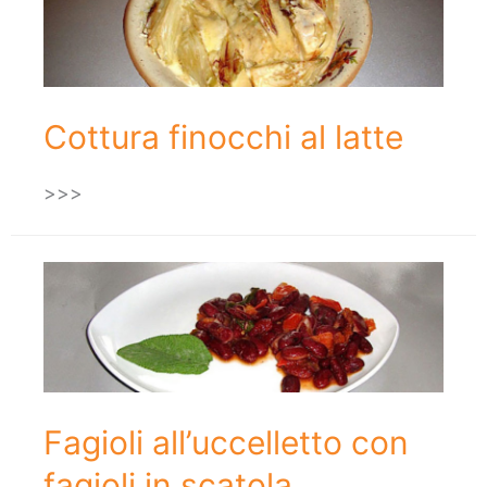
Cottura finocchi al latte
>>>
Fagioli all’uccelletto con
fagioli in scatola