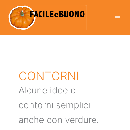
Vai
al
contenuto
CONTORNI
Alcune idee di
contorni semplici
anche con verdure.