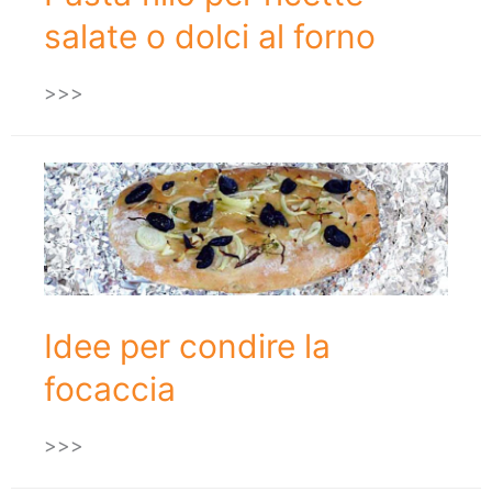
salate o dolci al forno
>>>
Idee per condire la
focaccia
>>>